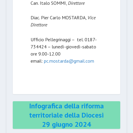
Can. Italo SOMMI,
Direttore
Diac. Pier Carlo MOSTARDA,
Vice
Direttore
Ufficio Pellegrinaggi – tel. 0187-
734424 – lunedì-giovedì-sabato
ore 9.00-12.00
email:
pc.mostarda@gmail.com
Infografica della riforma
territoriale della Diocesi
29 giugno 2024