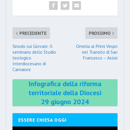
PRECEDENTE
PROSSIMO
Sinodo sui Giovani: Il
Omelia ai Primi Vespri
seminario dello Studio
nel Transito di San
teologico
Francesco – Assisi
Interdiocesano di
Camaiore
Infografica della riforma
territoriale della Diocesi
29 giugno 2024
ESSERE CHIESA OGGI