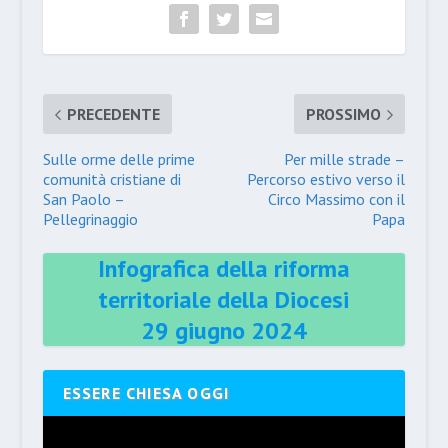
PRECEDENTE
PROSSIMO
Sulle orme delle prime
Per mille strade –
comunità cristiane di
Percorso estivo verso il
San Paolo –
Circo Massimo con il
Pellegrinaggio
Papa
Infografica della riforma
territoriale della Diocesi
29 giugno 2024
ESSERE CHIESA OGGI