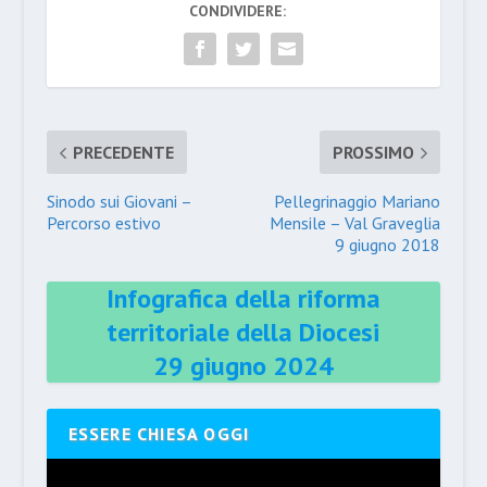
CONDIVIDERE:
PRECEDENTE
PROSSIMO
Sinodo sui Giovani –
Pellegrinaggio Mariano
Percorso estivo
Mensile – Val Graveglia
9 giugno 2018
Infografica della riforma
territoriale della Diocesi
29 giugno 2024
ESSERE CHIESA OGGI