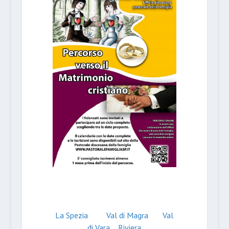
La Spezia
Val di Magra
Val
di Vara
Riviera