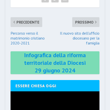
PRECEDENTE
PROSSIMO
Percorso verso il
Il nuovo sito dell’ufficio
matrimonio cristiano
diocesano per la
2020-2021
famiglia
Infografica della riforma
territoriale della Diocesi
29 giugno 2024
ESSERE CHIESA OGGI