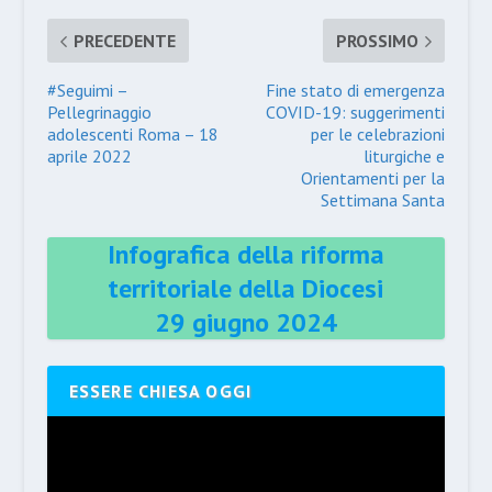
PRECEDENTE
PROSSIMO
#Seguimi –
Fine stato di emergenza
Pellegrinaggio
COVID-19: suggerimenti
adolescenti Roma – 18
per le celebrazioni
aprile 2022
liturgiche e
Orientamenti per la
Settimana Santa
Infografica della riforma
territoriale della Diocesi
29 giugno 2024
ESSERE CHIESA OGGI