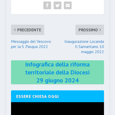
PRECEDENTE
PROSSIMO
Messaggio del Vescovo
Inaugurazione Locanda
per la S. Pasqua 2022
Il Samaritano 10
maggio 2022
Infografica della riforma
territoriale della Diocesi
29 giugno 2024
ESSERE CHIESA OGGI