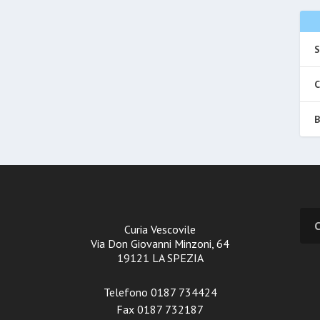
S
C
B
Curia Vescovile
Via Don Giovanni Minzoni, 64
19121 LA SPEZIA
Telefono 0187 734424
Fax 0187 732187