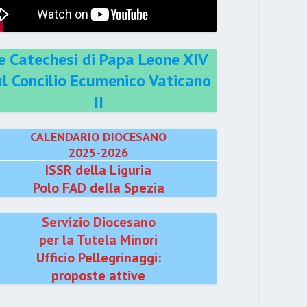
e Catechesi di Papa Leone XIV
ul Concilio Ecumenico Vaticano
II
CALENDARIO DIOCESANO
2025-2026
ISSR della Liguria
Polo FAD della Spezia
Servizio Diocesano
per la Tutela Minori
Ufficio Pellegrinaggi:
proposte attive