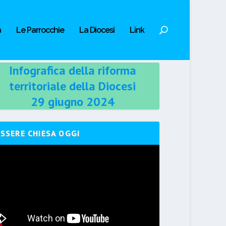
a
Le Parrocchie
La Diocesi
Link
Infografica della riforma
territoriale della Diocesi
29 giugno 2024
ESSERE CHIESA OGGI