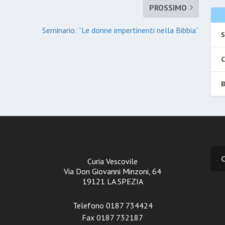
PROSSIMO
Seminario: “Le donne impertinenti nella Bibbia”
S
C
B
Curia Vescovile
Via Don Giovanni Minzoni, 64
19121 LA SPEZIA
Telefono 0187 734424
Fax 0187 732187