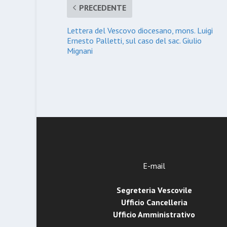
PRECEDENTE
Lettera del Vescovo diocesano, mons. Luigi
Ernesto Palletti, sul caso del sac. Giulio
Mignani
E-mail
Segreteria Vescovile
Ufficio Cancelleria
Ufficio Amministrativo