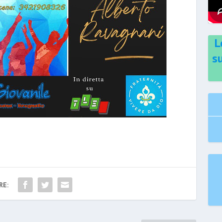
L
s
RE: