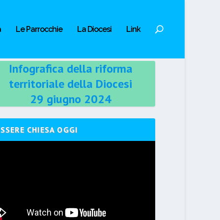
a
Le Parrocchie
La Diocesi
Link
Infografica della riforma
territoriale della Diocesi
29 giugno 2024
ESSERE CHIESA OGGI