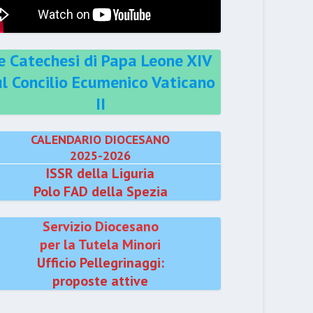
e Catechesi di Papa Leone XIV
ul Concilio Ecumenico Vaticano
II
CALENDARIO DIOCESANO
2025-2026
ISSR della Liguria
Polo FAD della Spezia
Servizio Diocesano
per la Tutela Minori
Ufficio Pellegrinaggi:
proposte attive