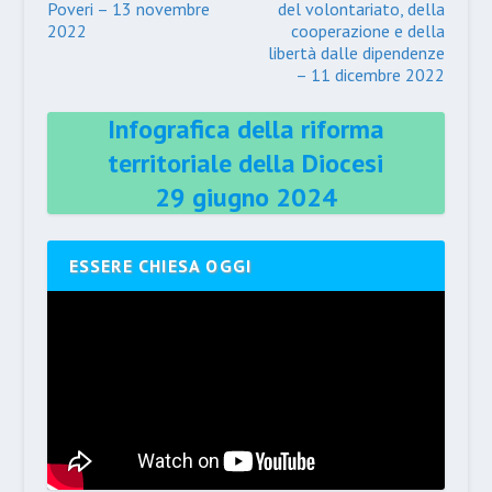
Poveri – 13 novembre
del volontariato, della
2022
cooperazione e della
libertà dalle dipendenze
– 11 dicembre 2022
Infografica della riforma
territoriale della Diocesi
29 giugno 2024
ESSERE CHIESA OGGI