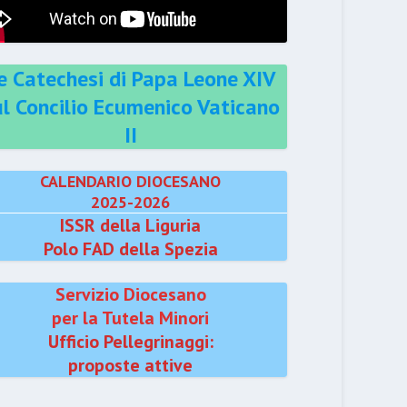
e Catechesi di Papa Leone XIV
ul Concilio Ecumenico Vaticano
II
CALENDARIO DIOCESANO
2025-2026
ISSR della Liguria
Polo FAD della Spezia
Servizio Diocesano
per la Tutela Minori
Ufficio Pellegrinaggi:
proposte attive