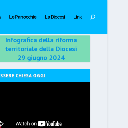
a
Le Parrocchie
La Diocesi
Link
Infografica della riforma
territoriale della Diocesi
29 giugno 2024
ESSERE CHIESA OGGI