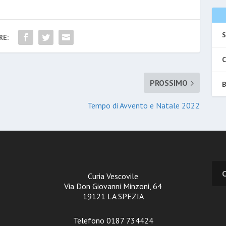
S
RE:
C
PROSSIMO
B
Tempo di Avvento e Natale 2022
Curia Vescovile
Via Don Giovanni Minzoni, 64
19121 LA SPEZIA
Telefono 0187 734424