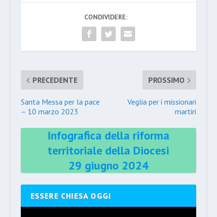
CONDIVIDERE:
PRECEDENTE
PROSSIMO
Santa Messa per la pace
Veglia per i missionari
– 10 marzo 2023
martiri
Infografica della riforma
territoriale della Diocesi
29 giugno 2024
ESSERE CHIESA OGGI