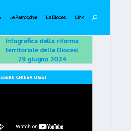
a
Le Parrocchie
La Diocesi
Link
Infografica della riforma
territoriale della Diocesi
29 giugno 2024
ESSERE CHIESA OGGI