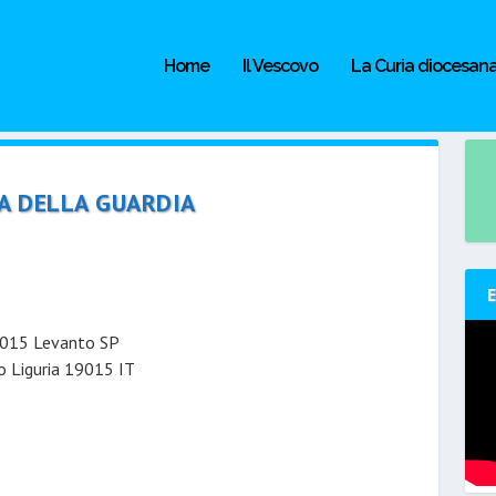
Home
Il Vescovo
La Curia diocesan
A DELLA GUARDIA
19015 Levanto SP
o
Liguria
19015
IT