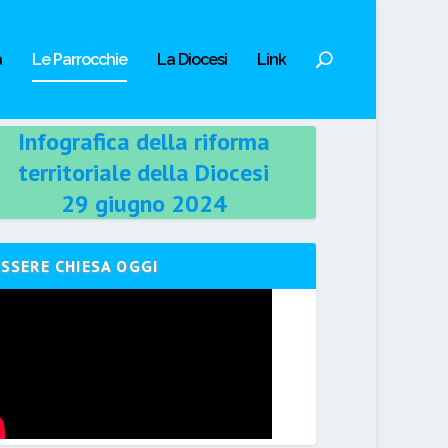
a
Le Parrocchie
La Diocesi
Link
Infografica della riforma
territoriale della Diocesi
29 giugno 2024
ESSERE CHIESA OGGI