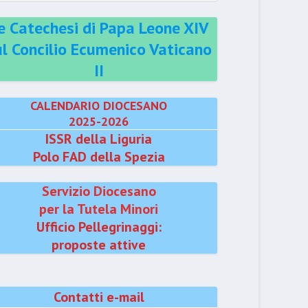
e Catechesi di Papa Leone XIV
ul Concilio Ecumenico Vaticano
II
CALENDARIO DIOCESANO
2025-2026
ISSR della Liguria
Polo FAD della Spezia
Servizio Diocesano
per la Tutela Minori
Ufficio Pellegrinaggi:
proposte attive
Contatti e-mail