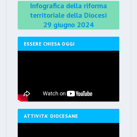
Infografica della riforma
territoriale della Diocesi
29 giugno 2024
ESSERE CHIESA OGGI
ATTIVITA’ DIOCESANE