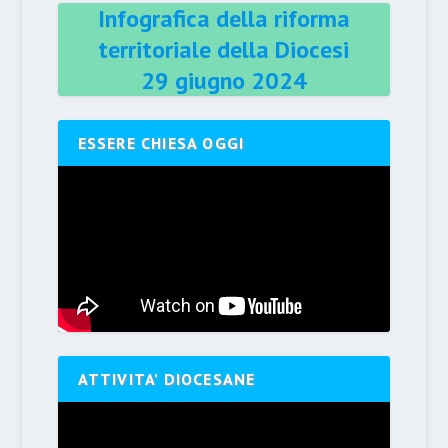
Infografica della riforma
territoriale della Diocesi
29 giugno 2024
ESSERE CHIESA OGGI
ATTIVITA’ DIOCESANE