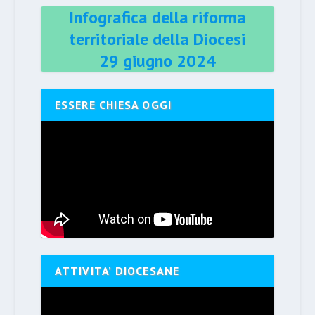
Infografica della riforma
territoriale della Diocesi
29 giugno 2024
ESSERE CHIESA OGGI
ATTIVITA’ DIOCESANE