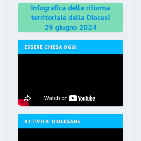
Infografica della riforma
territoriale della Diocesi
29 giugno 2024
ESSERE CHIESA OGGI
ATTIVITA’ DIOCESANE