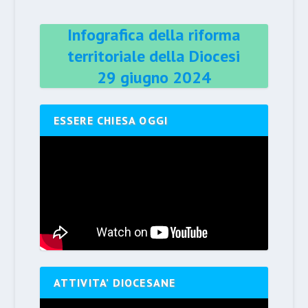
Infografica della riforma
territoriale della Diocesi
29 giugno 2024
ESSERE CHIESA OGGI
ATTIVITA’ DIOCESANE