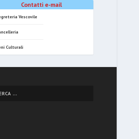
Contatti e-mail
greteria Vescovile
ncelleria
ni Culturali