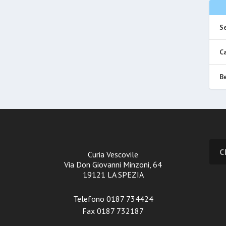
Se
Ca
Be
Curia Vescovile
Via Don Giovanni Minzoni, 64
19121 LA SPEZIA
Telefono 0187 734424
Fax 0187 732187