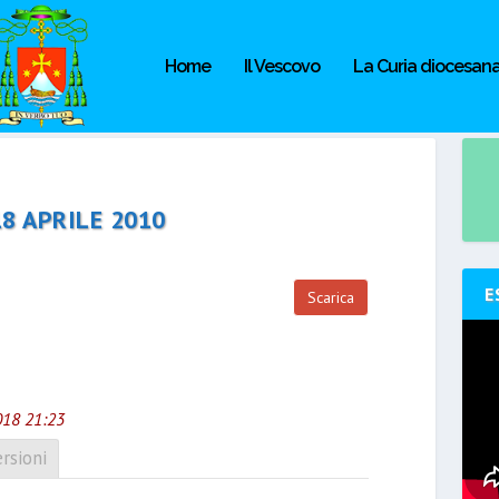
Home
Il Vescovo
La Curia diocesan
18 APRILE 2010
E
Scarica
018 21:23
rsioni