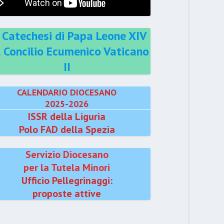
 Catechesi di Papa Leone XIV
l Concilio Ecumenico Vaticano
II
CALENDARIO DIOCESANO
2025-2026
ISSR della Liguria
Polo FAD della Spezia
Servizio Diocesano
per la Tutela Minori
Ufficio Pellegrinaggi:
proposte attive