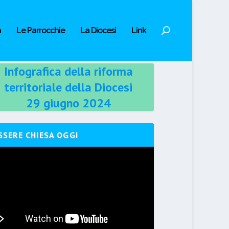
a
Le Parrocchie
La Diocesi
Link
Infografica della riforma
territoriale della Diocesi
29 giugno 2024
SSERE CHIESA OGGI