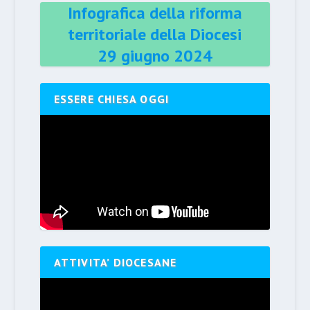
Infografica della riforma
territoriale della Diocesi
29 giugno 2024
ESSERE CHIESA OGGI
ATTIVITA’ DIOCESANE