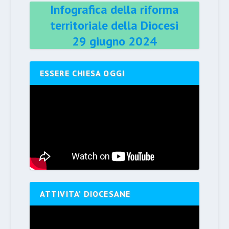
Infografica della riforma
territoriale della Diocesi
29 giugno 2024
ESSERE CHIESA OGGI
ATTIVITA’ DIOCESANE