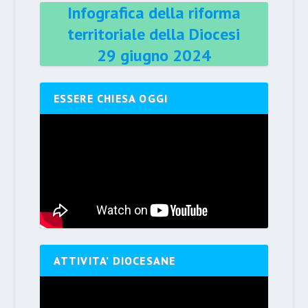
Infografica della riforma
territoriale della Diocesi
29 giugno 2024
ESSERE CHIESA OGGI
ATTIVITA’ DIOCESANE