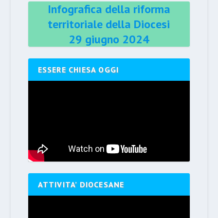
Infografica della riforma
territoriale della Diocesi
29 giugno 2024
ESSERE CHIESA OGGI
ATTIVITA’ DIOCESANE