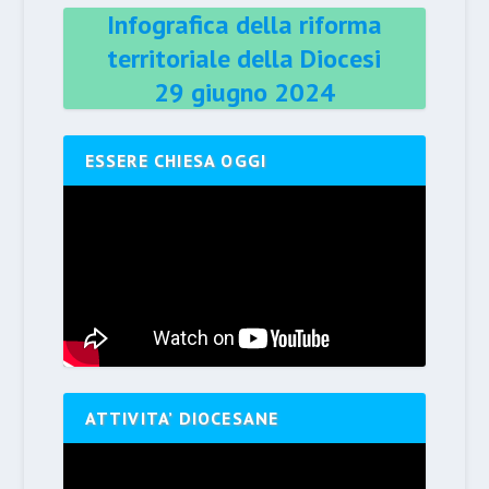
Infografica della riforma
territoriale della Diocesi
29 giugno 2024
ESSERE CHIESA OGGI
ATTIVITA’ DIOCESANE