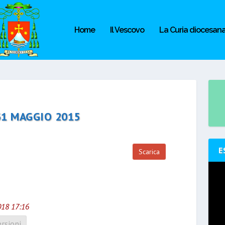
Home
Il Vescovo
La Curia diocesan
31 MAGGIO 2015
E
Scarica
018 17:16
rsioni