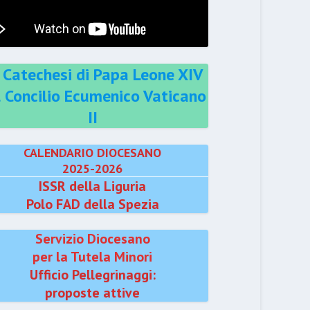
 Catechesi di Papa Leone XIV
l Concilio Ecumenico Vaticano
II
CALENDARIO DIOCESANO
2025-2026
ISSR della Liguria
Polo FAD della Spezia
Servizio Diocesano
per la Tutela Minori
Ufficio Pellegrinaggi:
proposte attive