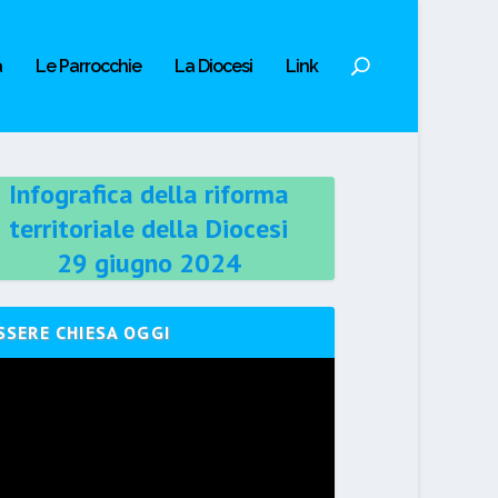
a
Le Parrocchie
La Diocesi
Link
Infografica della riforma
territoriale della Diocesi
29 giugno 2024
SSERE CHIESA OGGI