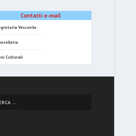
Contatti e-mail
greteria Vescovile
ncelleria
ni Culturali