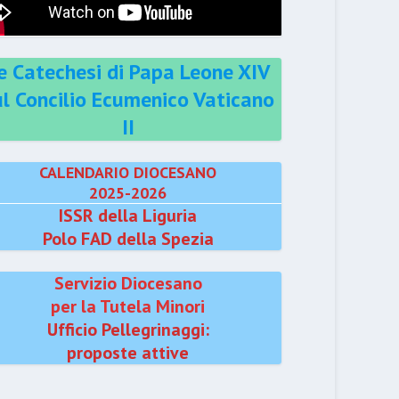
e Catechesi di Papa Leone XIV
ul Concilio Ecumenico Vaticano
II
CALENDARIO DIOCESANO
2025-2026
ISSR della Liguria
Polo FAD della Spezia
Servizio Diocesano
per la Tutela Minori
Ufficio Pellegrinaggi:
proposte attive