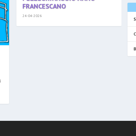
FRANCESCANO
24-04-2026
S
C
B
i