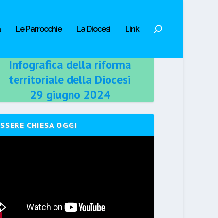
a
Le Parrocchie
La Diocesi
Link
Infografica della riforma
territoriale della Diocesi
29 giugno 2024
ESSERE CHIESA OGGI