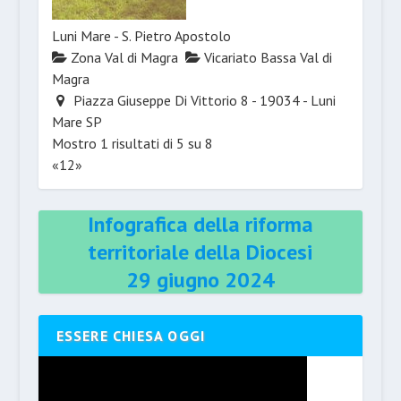
Luni Mare - S. Pietro Apostolo
Zona Val di Magra
Vicariato Bassa Val di
Magra
Piazza Giuseppe Di Vittorio 8 - 19034 - Luni
Mare SP
Mostro 1 risultati di 5 su 8
«
1
2
»
Infografica della riforma
territoriale della Diocesi
29 giugno 2024
ESSERE CHIESA OGGI